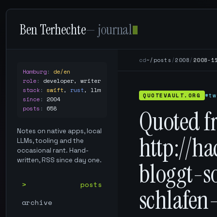
Ben Terhechte
— journal
cd
~/posts
/
2008
/
2008-1
Hamburg
:
de/en
role
:
developer, writer
stack
:
swift
,
rust
,
llm
QUOTEVAULT.ORG
#tw
since
:
2004
posts
:
658
Quoted f
Notes on native apps, local
http://ha
LLMs, tooling and the
occasional rant. Hand-
written, RSS since day one.
bloggt-s
posts
schlafen
archive