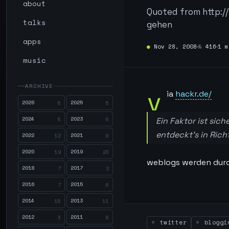
about
Quoted from http:/
talks
gehen
apps
●
Nov 28, 2008
№
416
1 m
music
ARCHIVE
v
ia
hackr.de/
2026
2025
6
5
2024
2023
5
6
Ein Faktor ist sic
entdeckt’s in Rich
2022
2021
12
8
2020
2019
19
23
weblogs werden durc
2018
2017
7
2
2016
2015
7
6
2014
2013
15
11
2012
2011
3
8
twitter
bloggi