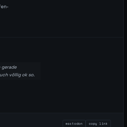
fen-
n gerade
ch völlig ok so.
mastodon
copy link