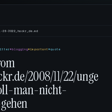
1-28-3022_hackr_de.md
itter
#blogging
#important
#quote
rom
ckr.de/2008/11/22/unge
oll-man-nicht-
-gehen