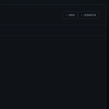
--RSS
--SEARCH