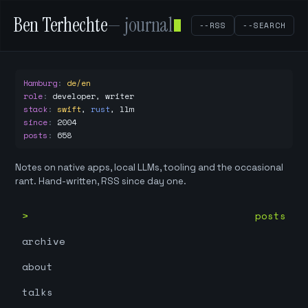
Ben Terhechte
— journal
--RSS
--SEARCH
Hamburg
:
de/en
role
:
developer, writer
stack
:
swift
,
rust
,
llm
since
:
2004
posts
:
658
Notes on native apps, local LLMs, tooling and the occasional
rant. Hand-written, RSS since day one.
posts
archive
about
talks