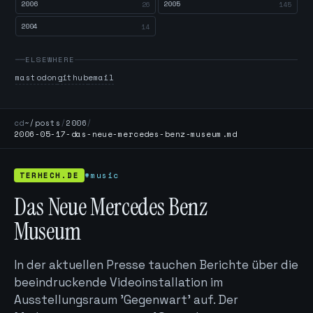
2006
2005
26
145
2004
14
ELSEWHERE
mastodon
github
email
cd
~/posts
/
2006
/
2006-05-17-das-neue-mercedes-benz-museum.md
TERHECH.DE
#music
Das Neue Mercedes Benz
Museum
In der aktuellen Presse tauchen Berichte über die
beeindruckende Videoinstallation im
Ausstellungsraum 'Gegenwart' auf. Der