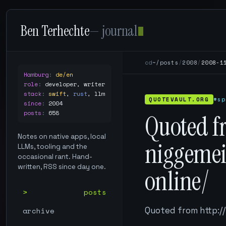
Ben Terhechte
— journal
cd
~/posts
/
2008
/
2008-1
Hamburg
:
de/en
role
:
developer, writer
stack
:
swift
,
rust
,
llm
QUOTEVAULT.ORG
#sp
since
:
2004
posts
:
658
Quoted f
Notes on native apps, local
niggemei
LLMs, tooling and the
occasional rant. Hand-
written, RSS since day one.
online/
posts
Quoted from http:/
archive