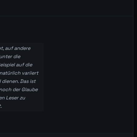
bt, auf andere
unter die
ispiel auf die
atürlich variiert
 dienen. Das ist
noch der Glaube
en Leser zu
.