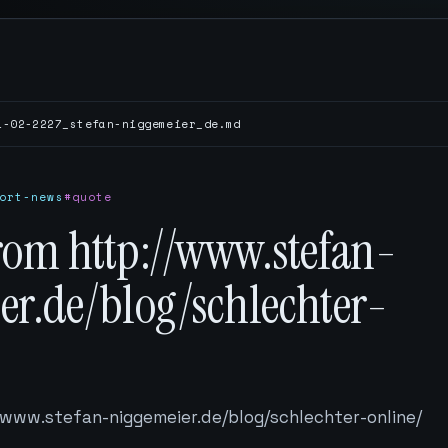
1-02-2227_stefan-niggemeier_de.md
ort-news
#quote
rom http://www.stefan-
er.de/blog/schlechter-
/www.stefan-niggemeier.de/blog/schlechter-online/