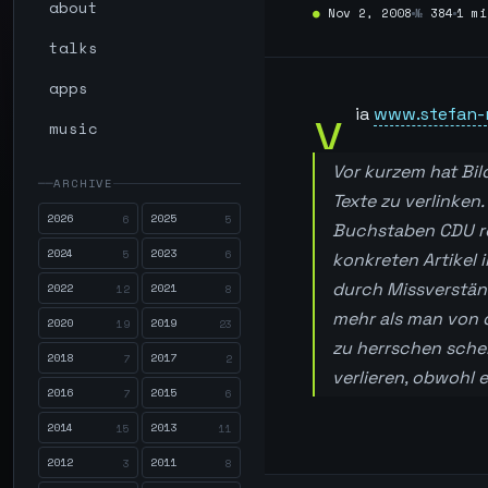
about
●
Nov 2, 2008
№
384
1 mi
talks
apps
v
ia
www.stefan-n
music
Vor kurzem hat Bil
ARCHIVE
Texte zu verlinken
2026
2025
6
5
Buchstaben CDU rou
2024
2023
5
6
konkreten Artikel 
durch Missverständ
2022
2021
12
8
mehr als man von 
2020
2019
19
23
zu herrschen schei
2018
2017
7
2
verlieren, obwohl e
2016
2015
7
6
2014
2013
15
11
2012
2011
3
8