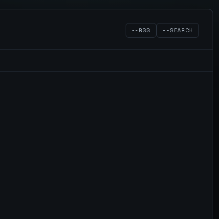
--RSS
--SEARCH