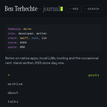
Ben Terhechte
— journal
--RSS
--SEARCH
Hamburg
:
de/en
role
:
developer, writer
stack
:
swift
,
rust
,
llm
since
:
2004
posts
:
658
Notes on native apps, local LLMs, tooling and the occasional
rant. Hand-written, RSS since day one.
posts
archive
about
talks