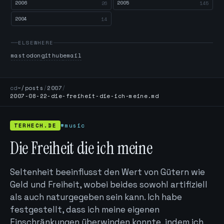
2006
2005
26
145
2004
14
ELSEWHERE
mastodon
github
email
cd
~/posts
/
2007
/
2007-08-22-die-freiheit-die-ich-meine.md
TERHECH.DE
#music
Die Freiheit die ich meine
Seltenheit beeinflusst den Wert von Gütern wie
Geld und Freiheit, wobei beides sowohl artifiziell
als auch naturgegeben sein kann. Ich habe
festgestellt, dass ich meine eigenen
Einschränkungen überwinden konnte, indem ich