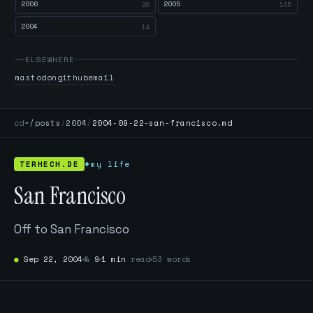
2006
2005
26
145
2004
14
ELSEWHERE
mastodon
github
email
cd
~/posts
/
2004
/
2004-09-22-san-francisco.md
TERHECH.DE
#my life
San Francisco
Off to San Francisco
●
Sep 22, 2004
№
9
1 min
read
53 words