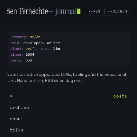
Ben Terhechte
— journal
--RSS
--SEARCH
Hamburg
:
de/en
role
:
developer, writer
stack
:
swift
,
rust
,
llm
since
:
2004
posts
:
658
Notes on native apps, local LLMs, tooling and the occasional
rant. Hand-written, RSS since day one.
posts
archive
about
talks