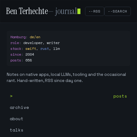
Ben Terhechte
— journal
--RSS
--SEARCH
Hamburg
:
de/en
role
:
developer, writer
stack
:
swift
,
rust
,
llm
since
:
2004
posts
:
658
Notes on native apps, local LLMs, tooling and the occasional
rant. Hand-written, RSS since day one.
posts
archive
about
talks