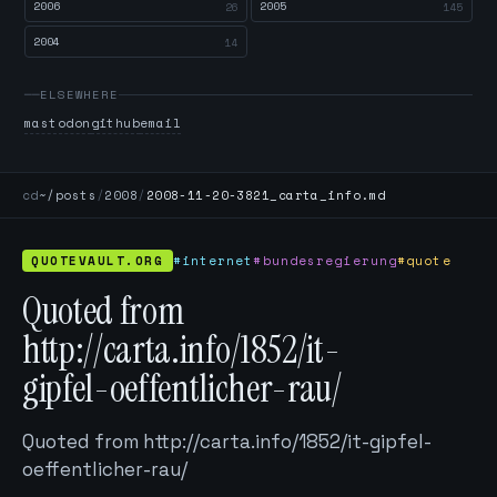
2006
2005
26
145
2004
14
ELSEWHERE
mastodon
github
email
cd
~/posts
/
2008
/
2008-11-20-3821_carta_info.md
QUOTEVAULT.ORG
#internet
#bundesregierung
#quote
Quoted from
http://carta.info/1852/it-
gipfel-oeffentlicher-rau/
Quoted from http://carta.info/1852/it-gipfel-
oeffentlicher-rau/